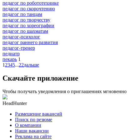
педагог по робототехнике
педагог по скорочтению
педагог по танцам
педагог по творчеству
педагог по хореографии
педагог по шахматам
педагог-психолог
педагог раннего развития
педагог-тренер
педиатр
пекарь
1
1
2
3
4
5
...
22
дальше
Скачайте приложение
Чтобы получать уведомления о приглашениях мгновенно
HeadHunter
Размещение вакансий
Поиск по резюме
О компании
Наши вакансии
Реклама на сайте