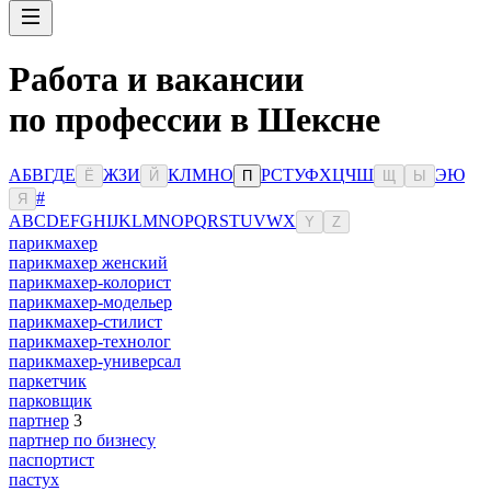
Работа и вакансии
по профессии в Шексне
А
Б
В
Г
Д
Е
Ж
З
И
К
Л
М
Н
О
Р
С
Т
У
Ф
Х
Ц
Ч
Ш
Э
Ю
Ё
Й
П
Щ
Ы
#
Я
A
B
C
D
E
F
G
H
I
J
K
L
M
N
O
P
Q
R
S
T
U
V
W
X
Y
Z
парикмахер
парикмахер женский
парикмахер-колорист
парикмахер-модельер
парикмахер-стилист
парикмахер-технолог
парикмахер-универсал
паркетчик
парковщик
партнер
3
партнер по бизнесу
паспортист
пастух