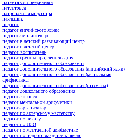
патентный поверенный
патентовед
патронажная медсестра
паяльщик
педагог
педагог английского языка
педагог-библиотекарь
педагог в детский развивающий центр
педагог в детский центр
педагог-воспитатель
педагог группы продленного дня
педагог дополнительного образования
педагог дополнительного образования (английский язык)
педагог дополнительного образования (ментальная
арифметика)
педагог дополнительного образования (шахматы)
педагог дошкольного образования
педагог-логопед
педагог ментальной арифметики
педагог-организатор
педагог по актерскому мастерству
педагог по вокалу
педагог по ИЗО
педагог по ментальной арифметике
педагог по подготовке детей к школе