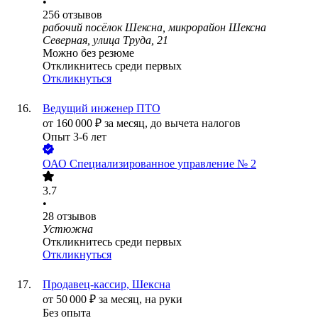
•
256
отзывов
рабочий посёлок Шексна, микрорайон Шексна
Северная, улица Труда, 21
Можно без резюме
Откликнитесь среди первых
Откликнуться
Ведущий инженер ПТО
от
160 000
₽
за месяц,
до вычета налогов
Опыт 3-6 лет
ОАО
Специализированное управление № 2
3.7
•
28
отзывов
Устюжна
Откликнитесь среди первых
Откликнуться
Продавец-кассир, Шексна
от
50 000
₽
за месяц,
на руки
Без опыта