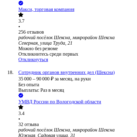
Макси, торговая компания
3.7
•
256
отзывов
рабочий посёлок Шексна, микрорайон Шексна
Северная, улица Труда, 21
Можно без резюме
Откликнитесь среди первых
Откликнуться
Сотрудник органов внутренних дел (Шексна)
35 000
–
90 000
₽
за месяц,
на руки
Без опыта
Выплаты: Раз в месяц
УМВД России по Вологодской области
3.4
•
32
отзыва
рабочий посёлок Шексна, микрорайон Шексна
Южная, Садовая улица, 31