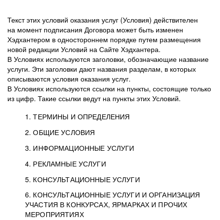
Текст этих условий оказания услуг (Условия) действителен
на момент подписания Договора может быть изменен
Хэдхантером в одностороннем порядке путем размещения
новой редакции Условий на Сайте Хэдхантера.
В Условиях используются заголовки, обозначающие название
услуги. Эти заголовки дают названия разделам, в которых
описываются условия оказания услуг.
В Условиях используются ссылки на пункты, состоящие только
из цифр. Такие ссылки ведут на пункты этих Условий.
1. ТЕРМИНЫ И ОПРЕДЕЛЕНИЯ
2. ОБЩИЕ УСЛОВИЯ
3. ИНФОРМАЦИОННЫЕ УСЛУГИ
1.1. Хэдхантер, или
Хэдхантер, ООО
4. РЕКЛАМНЫЕ УСЛУГИ
HeadHunter, или
«Хэдхантер», ИНН
2.1. Типы и статусы регистрации
5. КОНСУЛЬТАЦИОННЫЕ УСЛУГИ
Исполнитель
7718620740, адрес:
Типы регистрации
3.1. Предоставление доступа к базе данных
2.2. Активация услуг
6. КОНСУЛЬТАЦИОННЫЕ УСЛУГИ И ОРГАНИЗАЦИЯ
125047, г. Москва,
резюме с предложениями Соискателей
Описание и активация
УЧАСТИЯ В КОНКУРСАХ, ЯРМАРКАХ И ПРОЧИХ
2.1.1. Заказчику может быть присвоен один
4.0. Общие условия оказания рекламных услуг
внутригородская
о трудоустройстве с возможностью просмотра
МЕРОПРИЯТИЯХ
из Типов регистраций.
территория
4.0.1. Хэдхантер оказывает Заказчику услугу